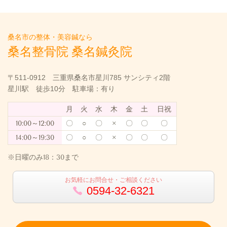
桑名市の整体・美容鍼なら
桑名整骨院 桑名鍼灸院
〒511-0912 三重県桑名市星川785 サンシティ2階
星川駅 徒歩10分 駐車場：有り
月
火
水
木
金
土
日祝
10:00～12:00
〇
○
〇
×
〇
〇
〇
14:00～19:30
〇
○
〇
×
〇
〇
〇
※日曜のみ18：30まで
お気軽にお問合せ・ご相談ください
0594-32-6321