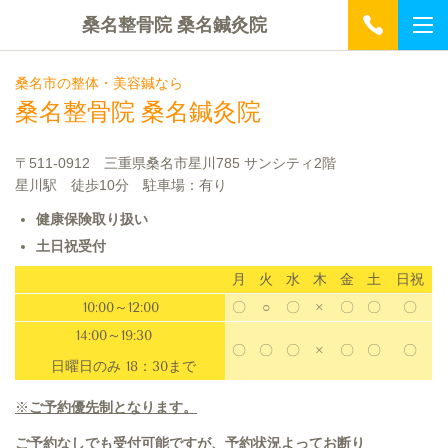
桑名整骨院 桑名鍼灸院
桑名市の整体・美容鍼なら
桑名整骨院 桑名鍼灸院
〒511-0912 三重県桑名市星川785 サンシティ2階
星川駅 徒歩10分 駐車場：有り
健康保険取り扱い
土日祝受付
月
火
水
木
金
土
日祝
10:00～12:00
〇
○
〇
×
〇
〇
〇
14:00～19:30
〇
〇
〇
×
〇
〇
〇
日曜日のみ 18：30まで
※
ご予約優先制となります。
ご予約なしでも受付可能ですが、予約状況よってお断り