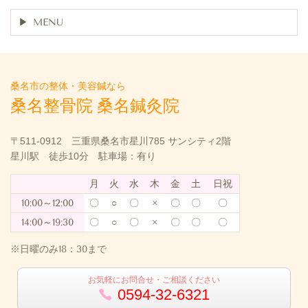
MENU
桑名市の整体・美容鍼なら
桑名整骨院 桑名鍼灸院
〒511-0912 三重県桑名市星川785 サンシティ2階
星川駅 徒歩10分 駐車場：有り
月
火
水
木
金
土
日祝
10:00～12:00
〇
○
〇
×
〇
〇
〇
14:00～19:30
〇
○
〇
×
〇
〇
〇
※日曜のみ18：30まで
お気軽にお問合せ・ご相談ください
0594-32-6321