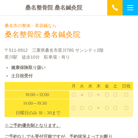
桑名整骨院 桑名鍼灸院
桑名市の整体・美容鍼なら
桑名整骨院 桑名鍼灸院
〒511-0912 三重県桑名市星川785 サンシティ2階
星川駅 徒歩10分 駐車場：有り
健康保険取り扱い
土日祝受付
月
火
水
木
金
土
日祝
10:00～12:00
〇
○
〇
×
〇
〇
〇
14:00～19:30
〇
〇
〇
×
〇
〇
〇
日曜日のみ 18：30まで
※
ご予約優先制となります。
ご予約なしでも受付可能ですが、予約状況よってお断り